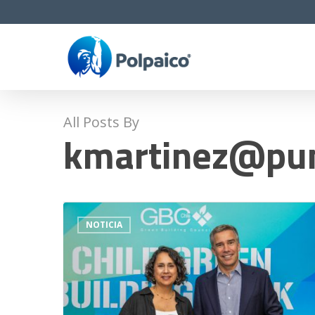
Skip
to
main
content
All Posts By
kmartinez@pun
NOTICIA