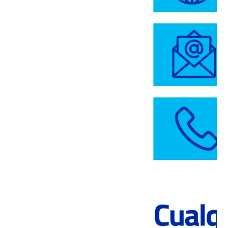
les permite presentarse al mundo de una manera
diferente. Hoy que se necesita una minería
sostenible, esta no funciona si no hay seguridad y
calidad de vida para los trabajadores y trabajadoras
de la industria”.
Por su parte, Pablo Hernández, gerente de
Operaciones Cementos, señaló que con este premio
“Valoramos el esfuerzo que hace el equipo Polpaico
BSA por cumplir con los más estrictos protocolos
para evitar accidentes y mantener un entorno
seguro”. Agregó también que este reconocimiento
“es reflejo de nuestro propósito como compañía de
comprometernos a ejecutar con excelencia nuestro
trabajo, cuidando la vida de todos quienes hacemos
de Polpaico BSA una compañía más segura”.
Cabe destacar que este reconocimiento se suma a
los recibidos por la compañía en los años 2008,
2016 y 2019 por parte del Sernageomin. Al respecto,
Hernández destacó que continuarán trabajando por
mantener los estándares de seguridad de la
compañía, y que seguirán “buscando de forma
permanente hacer simple lo complejo, asegurando la