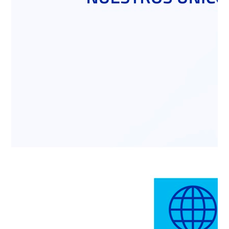
representantes de la industria. Por parte de Polpaico
BSA, acudió el gerente de Operaciones Cemento,
Pablo Hernández; el gerente de Prevención de
Riesgos y Salud Ocupacional, Claudio Rubina y el
Superintendente de Desarrollo y Operaciones
Mineras, Héctor Farías.
El director Nacional (S) de Sernageomin, David
Montenegro, indicó que este premio es muy
importante, “ya que es una distinción a las empresas
que han obtenido mejores resultados gracias a su
trabajo colaborativo, y a través de él se reconoce la
real preocupación que tienen las compañías por las
personas, por los trabajadores y trabajadoras que
laboran con ellas, y también, porque demuestra la
preocupación por transmitir lo relevante que es la
seguridad en la minería”.
La ministra de Minería, Marcela Hernando, especificó
que “la seguridad en la minería es fundamental, no
podemos avanzar en nuestra industria si no existe el
pilar de la seguridad. Por eso, para las empresas y
personas que fueron reconocidas hoy por
Sernageomin es un orgullo obtener este premio que