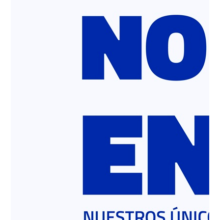
Personas
Durante la ceremonia de reconocimiento, la ministra
de Minería, Marcela Hernando, relevó la importancia
de la seguridad en la industria como parte
fundamental en su desarrollo.
Este reconocimiento se une a los recibidos por la
compañía en los años 2008, 2016 y 2019 por parte
de este mismo servicio.
El Servicio Nacional de Geología y Minería
(Sernageomin) reconoció a Polpaico BSA por su
excelencia en el cuidado de las personas en la Faena
Cerro Blanco de Compañía Minera Polpaico. Lo
anterior, en el marco del Premio Anual de Seguridad
Minera que entrega el servicio a las empresas
mandantes y contratistas que obtuvieron los
mejores resultados en términos de prevención y
seguridad durante el año 2021.
En la premiación, realizada en Antofagasta, participó
la ministra de Minería, Marcela Hernando, y el
director Nacional (S) de Sernageomin, David
Montenegro, además de autoridades regionales y