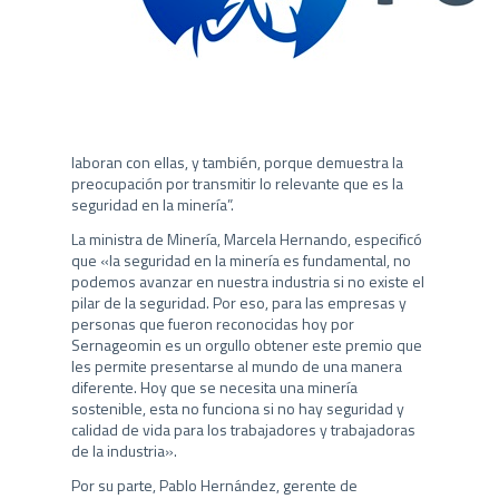
El director Nacional (S) de Sernageomin, David
Montenegro, indicó que este premio es muy
importante, “ya que es una distinción a las empresas
que han obtenido mejores resultados gracias a su
trabajo colaborativo, y a través de él se reconoce la
real preocupación que tienen las compañías por las
personas, por los trabajadores y trabajadoras que
laboran con ellas, y también, porque demuestra la
preocupación por transmitir lo relevante que es la
seguridad en la minería”.
La ministra de Minería, Marcela Hernando, especificó
que «la seguridad en la minería es fundamental, no
podemos avanzar en nuestra industria si no existe el
pilar de la seguridad. Por eso, para las empresas y
personas que fueron reconocidas hoy por
Sernageomin es un orgullo obtener este premio que
les permite presentarse al mundo de una manera
diferente. Hoy que se necesita una minería
sostenible, esta no funciona si no hay seguridad y
calidad de vida para los trabajadores y trabajadoras
de la industria».
Por su parte, Pablo Hernández, gerente de