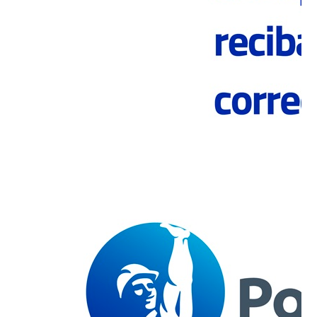
implementación de medidas de control necesarias
para la prevención de accidentes en los
trabajadores”.
El Servicio Nacional de Geología y Minería
(Sernageomin) reconoció a Polpaico BSA por su
excelencia en el cuidado de las personas en la Faena
Cerro Blanco de Compañía Minera Polpaico. Lo
anterior, en el marco del Premio Anual de Seguridad
Minera que entrega el servicio a las empresas
mandantes y contratistas que obtuvieron los
mejores resultados en términos de prevención y
seguridad durante el año 2021.
En la premiación, realizada en Antofagasta, participó
la ministra de Minería, Marcela Hernando, y el
director Nacional (S) de Sernageomin, David
Montenegro, además de autoridades regionales y
representantes de la industria. Por parte de Polpaico
BSA, acudió el gerente de Operaciones Cemento,
Pablo Hernández; el gerente de Prevención de
Riesgos y Salud Ocupacional, Claudio Rubina y el
Superintendente de Desarrollo y Operaciones
Mineras, Héctor Farías.