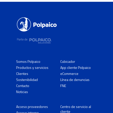
Somos Polpaico
Cubicador
Productos y servicios
App cliente Polpaico
Clientes
eCommerce
Sostenibilidad
Línea de denuncias
Contacto
FNE
Noticias
Acceso proveedores
Centro de servicio al
cliente
Acceso interno