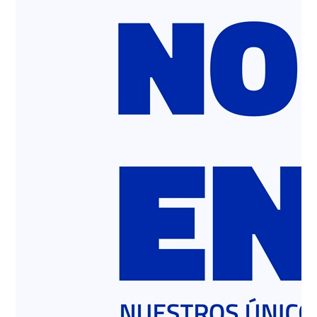
estructura corporativa y
agrupa todos sus negocios
bajo la marca Polpaico
Soluciones
La estrategia contempla distintas acciones a corto,
mediano y largo plazo, las que involucran de forma
transversal a todos las marcas y negocios de la
compañía – Polpaico, BSA y Coactiva, las que se
mantendrán bajo la marca corporativa – donde la
sostenibilidad, innovación y digitalización serán los
ejes centrales.
Este martes 18 de julio fue anunciada la
nueva
estructura de Polpaico, la que desde ahora
agrupará a todos sus negocios bajo la marca
corporativa Polpaico Soluciones
. Noticia que viene
acompañada de un plan estratégico, el que
contempla un rol más activo y protagónico de la
compañía, para así impulsar los cambios que se
requieren en la industria a través de soluciones que
cambien la manera en que se entiende el progreso,
el manejo de residuos, la construcción y el desarrollo