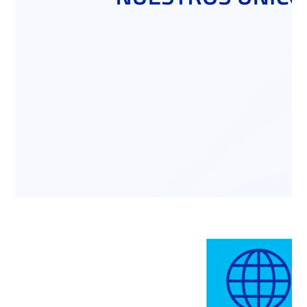
del país.
La nueva estructura se dio a conocer en un evento
realizado simultáneamente en 14 puntos del país,
donde participaron los casi 2 mil trabajadores en
todas las plantas a nivel nacional. En la actividad,
Andrés Pérez Algarra, gerente general de Polpaico
Soluciones, señaló que “
esta transformación es el
resultado de un largo camino que desemboca en una
marca corporativa que se proyecta a futuro como un
referente en la industria y que mira hacia adelante con
la sostenibilidad, digitalización e innovación como ejes
centrales”
.
“El mundo nos estaba pidiendo un cambio y con ello,
tuvimos que mirar el rol que tenemos en la sociedad.
Así fue como decidimos desafiarnos y modificar
nuestra propuesta de valor, haciéndonos cargo de
cómo y para qué hacemos las cosas, atreviéndonos a
construir un mundo más sostenible, entregando
soluciones innovadoras, no sólo a la industria de la
construcción, sino que a la sociedad en su conjunto”
,
comentó el gerente general, Andrés Pérez Algarra.
“No podemos seguir pensando en sólo ser productores