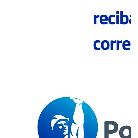
servicios digitales, potenciando así la rentabilidad y
crecimiento, todo esto con miras a la exploración de
nuevos negocios. A lo que se suma la tercera parte
del plan hacia 2030, fase en que esperan que el 15%
de las ganancias estén asociadas a estas nuevas
oportunidades, momento en que la compañía
también visualiza expandirse a otros negocios y
mercados.
Dentro de los proyectos a corto y mediano plazo se
encuentra el Desarrollo del Complejo Cerro Blanco,
plan que actualmente se encuentra en proceso de
evaluación ambiental, y cuyo objetivo es hacer la
operación más sostenible, a través de la
actualización tecnológica de los procesos
productivos, la optimización del consumo energético
e hídrico, y el fortalecimiento de la disponibilidad de
entrega de cemento a los clientes. Además, en el
mismo complejo Cerro Blanco, y en conjunto con
Colbún, se emplazará la planta solar de autoconsumo
más grande de Chile, un parque fotovoltaico que
generará energía equivalente al consumo de 9 mil
personas o 3 mil hogares.