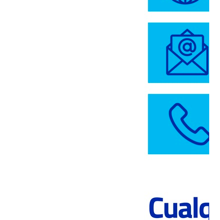
de materia prima. La sociedad nos está exigiendo ser
más, transformándonos en líderes en entrega de
soluciones reales, eficientando costos y procesos”,
agregó el ejecutivo
El plan contempla acciones a corto, mediano y largo
plazo, que involucran de forma transversal a todas
las marcas y negocios de la compañía: Polpaico, BSA
y Coactiva. La primera etapa se extiende hasta 2025
y está enfocada en brindar soluciones con una
mayor eficiencia en todos los procesos productivos,
menor impacto ambiental y mejor respuesta ante las
necesidades de los clientes. Lo que responde,
según explicaron en el evento, a la mayor demanda
por calidad y servicio en el sector, sumado a nuevas
exigencias en materia social y medioambiental,
además de la necesidad de la industria de contar con
propuestas innovadoras que le permitan abordar el
futuro de manera sostenible en toda la cadena de
valor.
Una segunda etapa se proyecta de 2025 a 2027,
donde la compañía se focalizará en ampliar las
alianzas estratégicas y estandarización de los