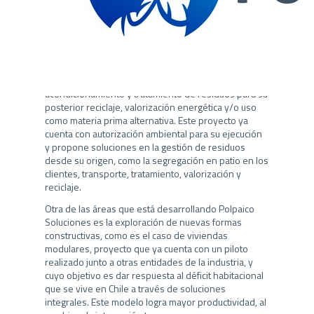
En esta misma línea y con el fin de que Coactiva, una
de las marcas de la compañía, continúe siendo un
actor relevante en la Economía Circular y
Regenerativa, se encuentran desarrollando un
proyecto de reciclaje y valorización de residuos, el
que considera la construcción y operación de una
nueva plataforma para la recepción,
acondicionamiento y tratamiento de residuos para su
posterior reciclaje, valorización energética y/o uso
como materia prima alternativa. Este proyecto ya
cuenta con autorización ambiental para su ejecución
y propone soluciones en la gestión de residuos
desde su origen, como la segregación en patio en los
clientes, transporte, tratamiento, valorización y
reciclaje.
Otra de las áreas que está desarrollando Polpaico
Soluciones es la exploración de nuevas formas
constructivas, como es el caso de viviendas
modulares, proyecto que ya cuenta con un piloto
realizado junto a otras entidades de la industria, y
cuyo objetivo es dar respuesta al déficit habitacional
que se vive en Chile a través de soluciones
integrales. Este modelo logra mayor productividad, al