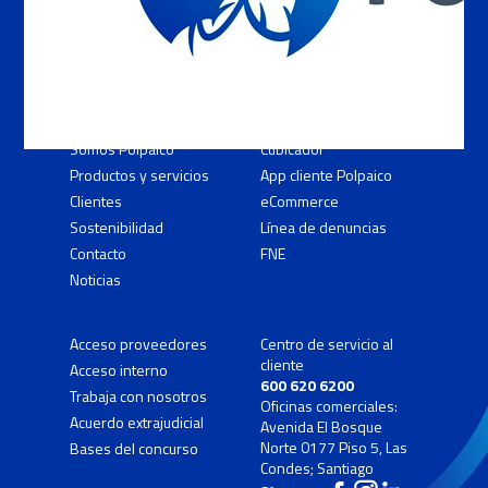
Somos Polpaico
Cubicador
Productos y servicios
App cliente Polpaico
Clientes
eCommerce
Sostenibilidad
Línea de denuncias
Contacto
FNE
Noticias
Acceso proveedores
Centro de servicio al
cliente
Acceso interno
600 620 6200
Trabaja con nosotros
Oficinas comerciales:
Acuerdo extrajudicial
Avenida El Bosque
Norte 0177 Piso 5, Las
Bases del concurso
Condes; Santiago